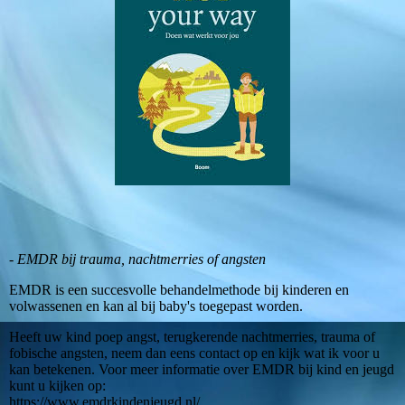
- EMDR bij trauma, nachtmerries of angsten
EMDR is een succesvolle behandelmethode bij kinderen en
volwassenen en kan al bij baby's toegepast worden.
Heeft uw kind poep angst, terugkerende nachtmerries, trauma of
fobische angsten, neem dan eens contact op en kijk wat ik voor u
kan betekenen. Voor meer informatie over EMDR bij kind en jeugd
kunt u kijken op:
https://www.emdrkindenjeugd.nl/