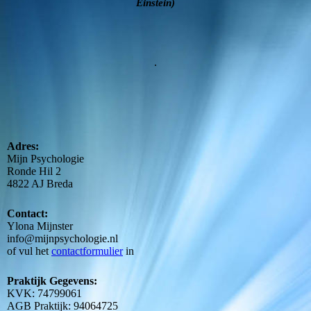
Einstein)
.
Adres:
Mijn Psychologie
Ronde Hil 2
4822 AJ Breda
Contact:
Ylona Mijnster
info@mijnpsychologie.nl
of vul het
contactformulier
in
Praktijk Gegevens:
KVK: 74799061
AGB Praktijk: 94064725